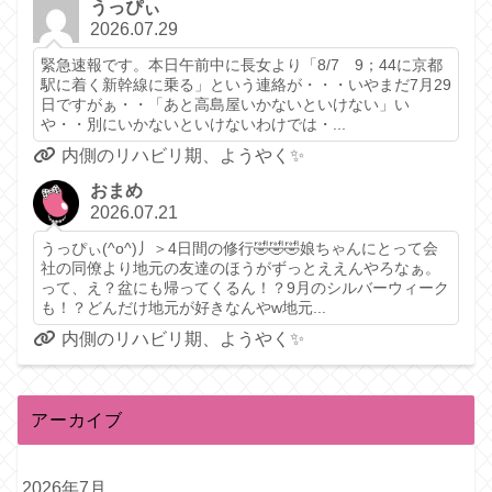
うっぴぃ
2026.07.29
緊急速報です。本日午前中に長女より「8/7 9；44に京都
駅に着く新幹線に乗る」という連絡が・・・いやまだ7月29
日ですがぁ・・「あと高島屋いかないといけない」い
や・・別にいかないといけないわけでは・...
内側のリハビリ期、ようやく✨️
おまめ
2026.07.21
うっぴぃ(^o^)丿＞4日間の修行🤣🤣🤣娘ちゃんにとって会
社の同僚より地元の友達のほうがずっとええんやろなぁ。
って、え？盆にも帰ってくるん！？9月のシルバーウィーク
も！？どんだけ地元が好きなんやw地元...
内側のリハビリ期、ようやく✨️
アーカイブ
2026年7月