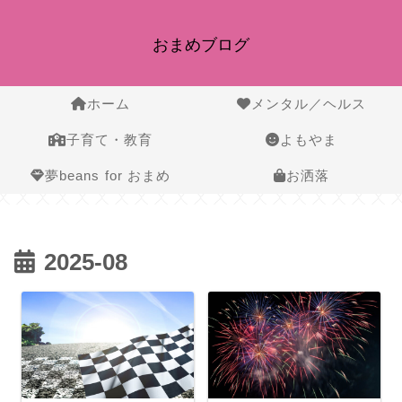
おまめブログ
ホーム
メンタル／ヘルス
子育て・教育
よもやま
夢beans for おまめ
お洒落
2025-08