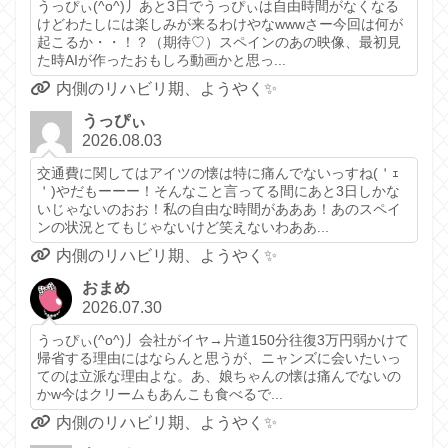
うっぴぃ(^o^)丿あと3日でうっぴぃは自由時間がなくなる
けどわたしには楽しみが来るわけやなwwwさー今回は何が
起こるか・・！？（期待♡）スペインのあの映像、最初見
た時AIが作ったおもしろ動画かと思っ...
内側のリハビリ期、ようやく✨️
うっぴぃ
2026.08.03
交通費に関してはアイツの懐は特に痛んでないっすね(＇ｪ
＇)やだもーーー！そんなこと言ってる間にあと3日しかな
いじゃないのおお！私の自由な時間があああ！あのスペイ
ンの状況とてもじゃないけど笑えないわああ...
内側のリハビリ期、ようやく✨️
おまめ
2026.07.30
うっぴぃ(^o^)丿会社がイヤ→片道150分往復3万円弱かけて
帰省する理由にはならんと思うが、ニャンズに会いたいっ
てのは立派な理由よな。あ、娘ちゃんの懐は痛んでないの
かw今はクリームもあんこも食べるで...
内側のリハビリ期、ようやく✨️