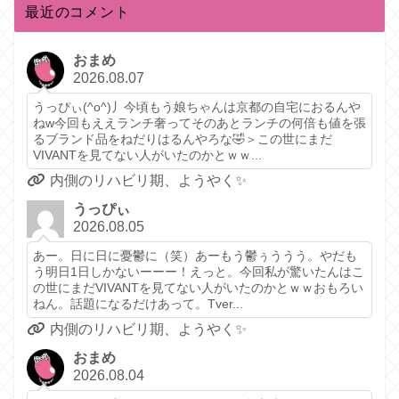
最近のコメント
おまめ
2026.08.07
うっぴぃ(^o^)丿今頃もう娘ちゃんは京都の自宅におるんや
ねw今回もええランチ奢ってそのあとランチの何倍も値を張
るブランド品をねだりはるんやろな🤣＞この世にまだ
VIVANTを見てない人がいたのかとｗｗ...
内側のリハビリ期、ようやく✨️
うっぴぃ
2026.08.05
あー。日に日に憂鬱に（笑）あーもう鬱ぅううう。やだも
う明日1日しかないーーー！えっと。今回私が驚いたんはこ
の世にまだVIVANTを見てない人がいたのかとｗｗおもろい
ねん。話題になるだけあって。Tver...
内側のリハビリ期、ようやく✨️
おまめ
2026.08.04