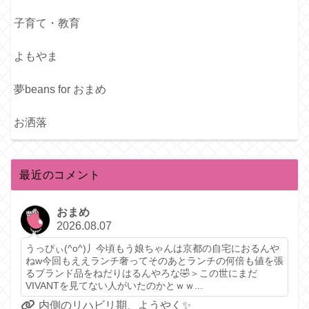
子育て・教育
よもやま
夢beans for おまめ
お洒落
最近のコメント
おまめ
2026.08.07
うっぴぃ(^o^)丿今頃もう娘ちゃんは京都の自宅におるんや
ねw今回もええランチ奢ってそのあとランチの何倍も値を張
るブランド品をねだりはるんやろな🤣＞この世にまだ
VIVANTを見てない人がいたのかとｗｗ...
内側のリハビリ期、ようやく✨️