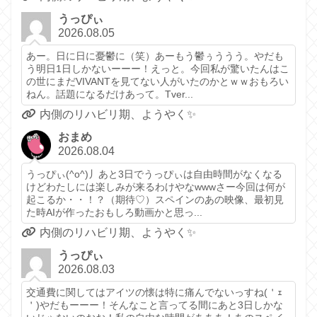
うっぴぃ
2026.08.05
あー。日に日に憂鬱に（笑）あーもう鬱ぅううう。やだも
う明日1日しかないーーー！えっと。今回私が驚いたんはこ
の世にまだVIVANTを見てない人がいたのかとｗｗおもろい
ねん。話題になるだけあって。Tver...
内側のリハビリ期、ようやく✨️
おまめ
2026.08.04
うっぴぃ(^o^)丿あと3日でうっぴぃは自由時間がなくなる
けどわたしには楽しみが来るわけやなwwwさー今回は何が
起こるか・・！？（期待♡）スペインのあの映像、最初見
た時AIが作ったおもしろ動画かと思っ...
内側のリハビリ期、ようやく✨️
うっぴぃ
2026.08.03
交通費に関してはアイツの懐は特に痛んでないっすね(＇ｪ
＇)やだもーーー！そんなこと言ってる間にあと3日しかな