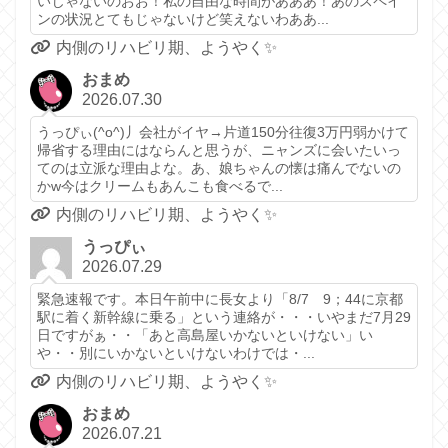
いじゃないのおお！私の自由な時間があああ！あのスペイ
ンの状況とてもじゃないけど笑えないわああ...
内側のリハビリ期、ようやく✨️
おまめ
2026.07.30
うっぴぃ(^o^)丿会社がイヤ→片道150分往復3万円弱かけて
帰省する理由にはならんと思うが、ニャンズに会いたいっ
てのは立派な理由よな。あ、娘ちゃんの懐は痛んでないの
かw今はクリームもあんこも食べるで...
内側のリハビリ期、ようやく✨️
うっぴぃ
2026.07.29
緊急速報です。本日午前中に長女より「8/7 9；44に京都
駅に着く新幹線に乗る」という連絡が・・・いやまだ7月29
日ですがぁ・・「あと高島屋いかないといけない」い
や・・別にいかないといけないわけでは・...
内側のリハビリ期、ようやく✨️
おまめ
2026.07.21