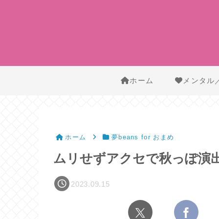
ホーム
メンタル
ホーム
夢beans for おまめ
ムリせずアクセで秋っぽ演出
2023.09.15