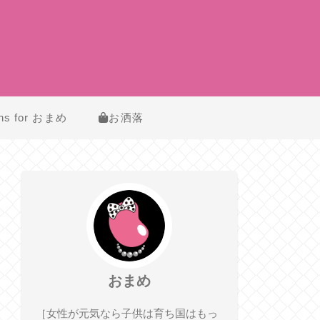
ns for おまめ
お洒落
おまめ
［女性が元気なら子供は育ち国はもっ