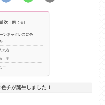
目次
ーンネックレスに色
た！
人気者
救世主
たー
に色チが誕生しました！