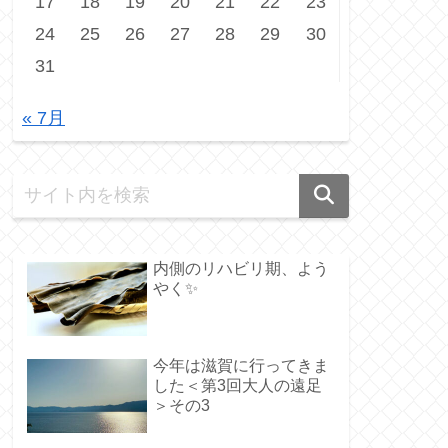
17
18
19
20
21
22
23
24
25
26
27
28
29
30
31
« 7月
内側のリハビリ期、よう
やく✨️
今年は滋賀に行ってきま
した＜第3回大人の遠足
＞その3