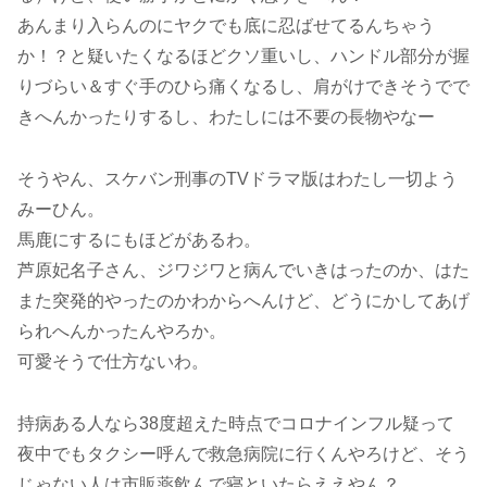
あんまり入らんのにヤクでも底に忍ばせてるんちゃう
か！？と疑いたくなるほどクソ重いし、ハンドル部分が握
りづらい＆すぐ手のひら痛くなるし、肩がけできそうでで
きへんかったりするし、わたしには不要の長物やなー
そうやん、スケバン刑事のTVドラマ版はわたし一切よう
みーひん。
馬鹿にするにもほどがあるわ。
芦原妃名子さん、ジワジワと病んでいきはったのか、はた
また突発的やったのかわからへんけど、どうにかしてあげ
られへんかったんやろか。
可愛そうで仕方ないわ。
持病ある人なら38度超えた時点でコロナインフル疑って
夜中でもタクシー呼んで救急病院に行くんやろけど、そう
じゃない人は市販薬飲んで寝といたらええやん？