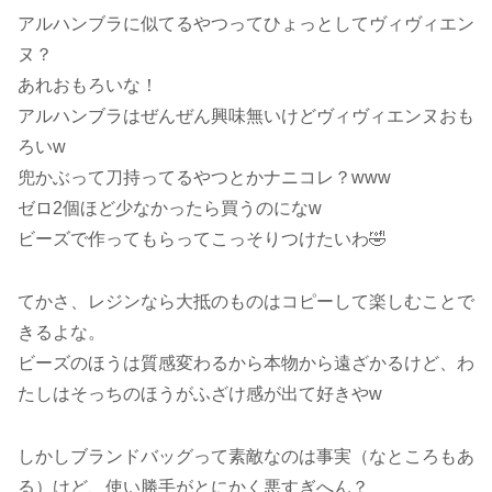
アルハンブラに似てるやつってひょっとしてヴィヴィエン
ヌ？
あれおもろいな！
アルハンブラはぜんぜん興味無いけどヴィヴィエンヌおも
ろいw
兜かぶって刀持ってるやつとかナニコレ？www
ゼロ2個ほど少なかったら買うのになw
ビーズで作ってもらってこっそりつけたいわ🤣
てかさ、レジンなら大抵のものはコピーして楽しむことで
きるよな。
ビーズのほうは質感変わるから本物から遠ざかるけど、わ
たしはそっちのほうがふざけ感が出て好きやw
しかしブランドバッグって素敵なのは事実（なところもあ
る）けど、使い勝手がとにかく悪すぎへん？