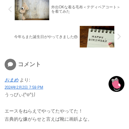
外出OKな着る毛布＜テディベアコート＞
を着てみた
今年もまた誕生日がやってきました🎂
コメント
おまめ
より:
2024年2月2日 7:59 PM
うっぴぃ(^o^)丿
エースをねらえでやってたやってた！
古典的な嫌がらせと言えば靴に画鋲よな。