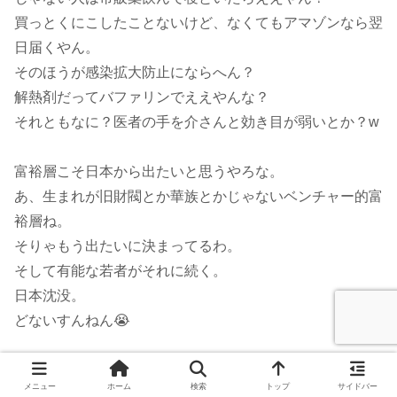
買っとくにこしたことないけど、なくてもアマゾンなら翌
日届くやん。
そのほうが感染拡大防止にならへん？
解熱剤だってバファリンでええやんな？
それともなに？医者の手を介さんと効き目が弱いとか？w
富裕層こそ日本から出たいと思うやろな。
あ、生まれが旧財閥とか華族とかじゃないベンチャー的富
裕層ね。
そりゃもう出たいに決まってるわ。
そして有能な若者がそれに続く。
日本沈没。
どないすんねん😭
コンビニでコーヒーちょろまかし校長なwww
メニュー
ホーム
検索
トップ
サイドバー
電車のキセルが通常料金の三倍の支払いを課せられるとか