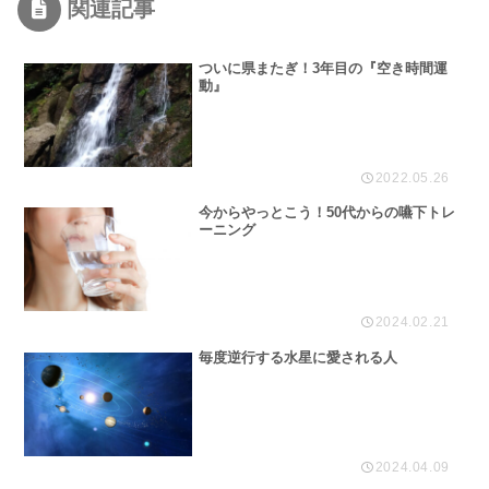
関連記事
ついに県またぎ！3年目の『空き時間運
動』
2022.05.26
今からやっとこう！50代からの嚥下トレ
ーニング
2024.02.21
毎度逆行する水星に愛される人
2024.04.09