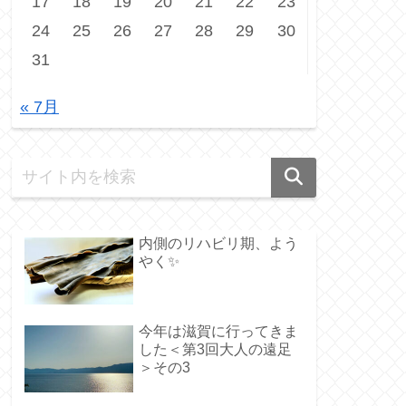
17
18
19
20
21
22
23
24
25
26
27
28
29
30
31
« 7月
内側のリハビリ期、よう
やく✨️
今年は滋賀に行ってきま
した＜第3回大人の遠足
＞その3