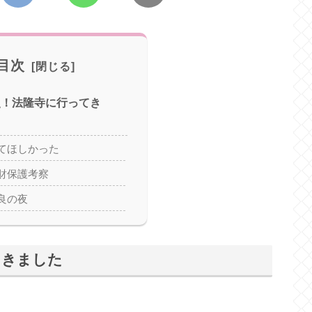
目次
歴史！法隆寺に行ってき
てほしかった
財保護考察
良の夜
てきました