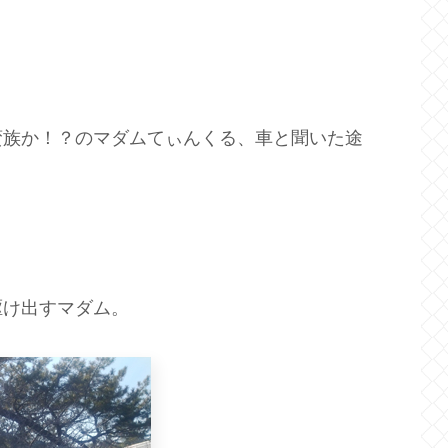
蛮族か！？のマダムてぃんくる、車と聞いた途
駆け出すマダム。