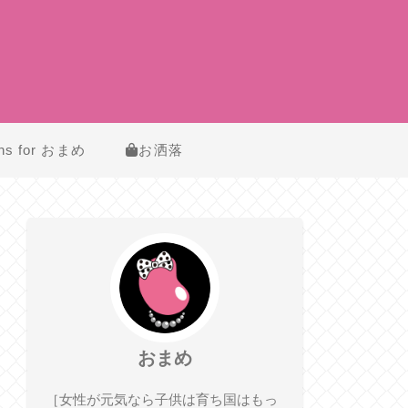
ns for おまめ
お洒落
おまめ
［女性が元気なら子供は育ち国はもっ