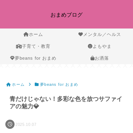
おまめブログ
ホーム
メンタル／ヘルス
子育て・教育
よもやま
夢beans for おまめ
お洒落
ホーム
夢beans for おまめ
青だけじゃない！多彩な色を放つサファイ
アの魅力💎
2025.10.07