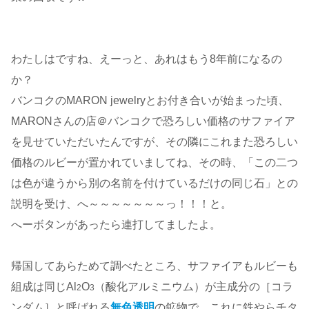
わたしはですね、えーっと、あれはもう8年前になるの
か？
バンコクのMARON jewelryとお付き合いが始まった頃、
MARONさんの店＠バンコクで恐ろしい価格のサファイア
を見せていただいたんですが、その隣にこれまた恐ろしい
価格のルビーが置かれていましてね、その時、「この二つ
は色が違うから別の名前を付けているだけの同じ石」との
説明を受け、へ～～～～～～～っ！！！と。
へーボタンがあったら連打してましたよ。
帰国してあらためて調べたところ、サファイアもルビーも
組成は同じAl
O
（酸化アルミニウム）が主成分の［コラ
2
3
ンダム］と呼ばれる
無色透明
の鉱物で、これに鉄やらチタ