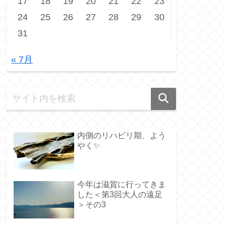
17
18
19
20
21
22
23
24
25
26
27
28
29
30
31
« 7月
内側のリハビリ期、よう
やく✨️
今年は滋賀に行ってきま
した＜第3回大人の遠足
＞その3