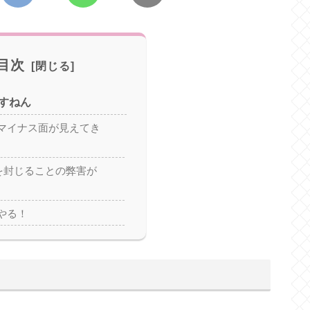
目次
すねん
マイナス面が見えてき
タを封じることの弊害が
やる！