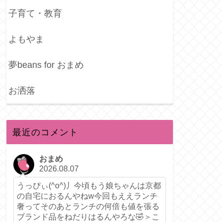
子育て・教育
よもやま
夢beans for おまめ
お洒落
最近のコメント
おまめ
2026.08.07
うっぴぃ(^o^)丿今頃もう娘ちゃんは京都
の自宅におるんやねw今回もええランチ
奢ってそのあとランチの何倍も値を張る
ブランド品をねだりはるんやろな🤣＞こ