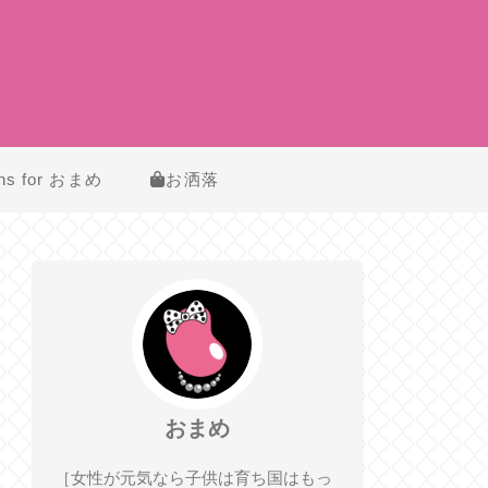
ns for おまめ
お洒落
おまめ
［女性が元気なら子供は育ち国はもっ