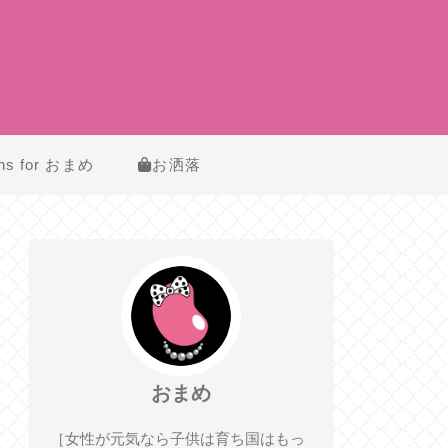
ns for おまめ
お洒落
おまめ
［女性が元気なら子供は育ち国はもっ