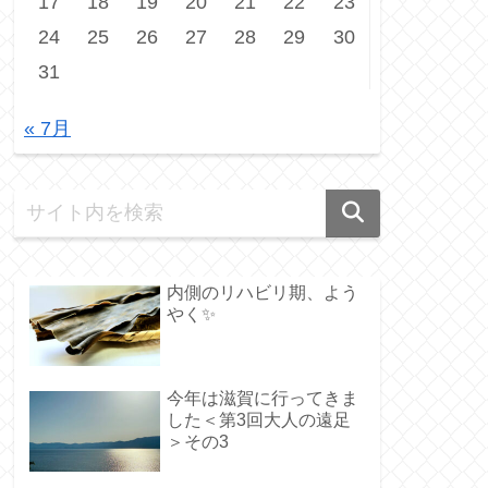
17
18
19
20
21
22
23
24
25
26
27
28
29
30
31
« 7月
内側のリハビリ期、よう
やく✨️
今年は滋賀に行ってきま
した＜第3回大人の遠足
＞その3