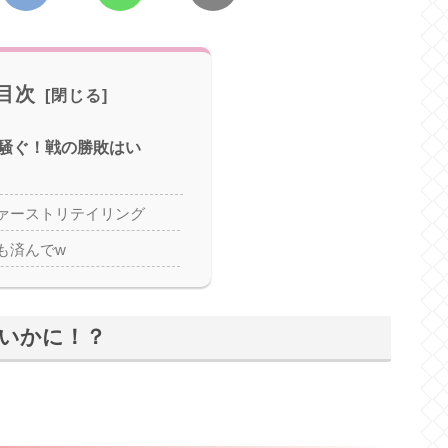
目次
騒ぐ！戦の勝敗はい
ァーストリテイリング
も済んでw
いかに！？