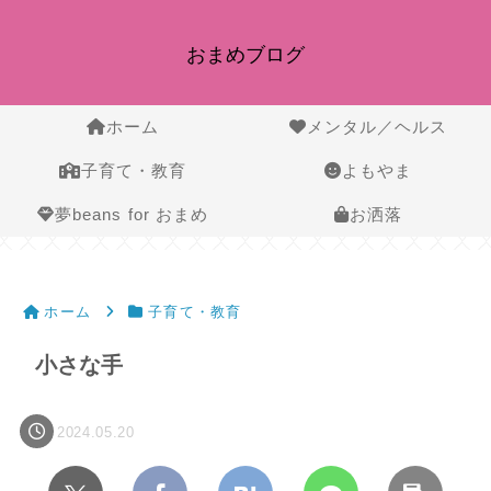
おまめブログ
ホーム
メンタル／ヘルス
子育て・教育
よもやま
夢beans for おまめ
お洒落
ホーム
子育て・教育
小さな手
2024.05.20