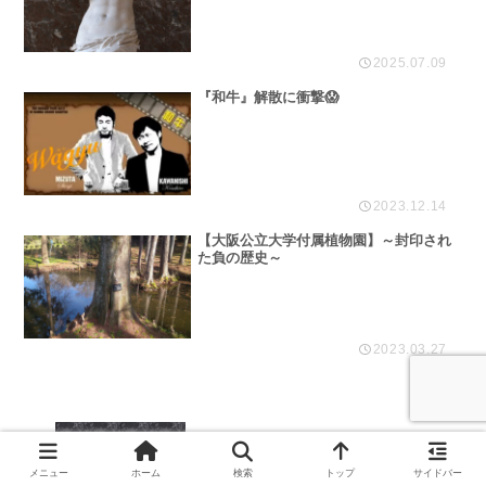
2025.07.09
『和牛』解散に衝撃😱
2023.12.14
【大阪公立大学付属植物園】～封印され
た負の歴史～
2023.03.27
KITTYは同年代だった！
メニュー
ホーム
検索
トップ
サイドバー