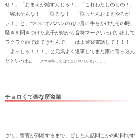
せ！」「おまえが離すんじゃ！」「これわたしのもの！」
「寝ボケんな！」「取るな！」「取ったんおまえやろが
ぃ！」と、ついにオバハンの丸い肩に手をかけたその時、
騒ぎを聞きつけた息子が頭から音符マークいっぱい出して
ワクワク顔で出てきたんで、「はよ警察電話して！！！」
「よっしゃ！！！」と元気よく返事してまた家に引っ込ん
だというね。
スマホ持って出てこいやバカタレ。。。
チョロくて楽な窃盗業
さて、警官が到着するまで、どしたん話聞こかの時間です