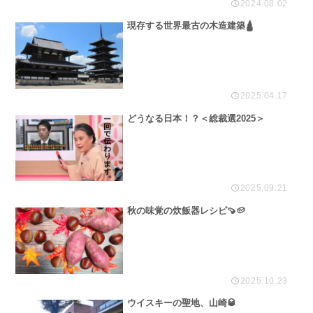
2024.08.02
現存する世界最古の木造建築🛕
2025.04.17
どうなる日本！？＜総裁選2025＞
2025.09.21
秋の味覚の炊飯器レシピ🍠🥔
2025.10.23
ウイスキーの聖地、山崎🥃