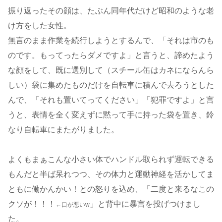
振り返ったその顔は、たぶん同年代だけど昭和のような老
け方をした女性。
無言のまま作業を続行しようとするんで、「それは市のも
のです。もってったらダメですよ」と言うと、諦めたよう
な顔をして、既に選別して（スチール缶はカネにならんら
しい）袋に集めたものだけを自転車に積んで去ろうとした
んで、「それも置いてってください」「犯罪ですよ」と言
うと、表情を全く変えずに黙って手に持った袋を置き、鈴
なり自転車にまたがりました。
よくもまぁこんな小さい体でハンドル取られず運転できる
もんだと半ば呆れつつ、その体力と運動神経を活かしてま
ともに働かんかい！との怒りを込め、「二度と来るなこの
クソが！！！
」と背中に暴言を投げつけまし
←口が悪いw
た。