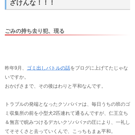
ざけんな！！！
ごみの持ち去り犯、現る
昨年9月、
ゴミ出しバトルの話
をブログに上げてたじゃな
いですか。
おかげさまで、その後はわりと平和なんです。
トラブルの発端となったクソババァは、毎日うちの班のゴ
ミ収集所の前を小型犬2匹連れて通るんですが、仁王立ち
＆無言で睨みつけるデカいクソババァの圧により、一礼し
てそそくさと去っていくんで、こっちもまぁ平和。