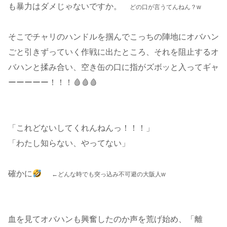
も暴力はダメじゃないですか。
どの口が言うてんねん？w
そこでチャリのハンドルを掴んでこっちの陣地にオバハン
ごと引きずっていく作戦に出たところ、それを阻止するオ
バハンと揉み合い、空き缶の口に指がズボッと入ってギャ
ーーーーー！！！🩸🩸🩸
「これどないしてくれんねんっ！！！」
「わたし知らない、やってない」
確かに
←どんな時でも突っ込み不可避の大阪人w
血を見てオバハンも興奮したのか声を荒げ始め、「離