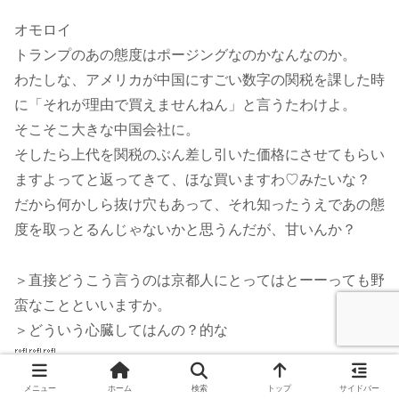
オモロイ
トランプのあの態度はポージングなのかなんなのか。
わたしな、アメリカが中国にすごい数字の関税を課した時
に「それが理由で買えませんねん」と言うたわけよ。
そこそこ大きな中国会社に。
そしたら上代を関税のぶん差し引いた価格にさせてもらい
ますよってと返ってきて、ほな買いますわ♡みたいな？
だから何かしら抜け穴もあって、それ知ったうえであの態
度を取っとるんじゃないかと思うんだが、甘いんか？
＞直接どうこう言うのは京都人にとってはとーーっても野
蛮なことといいますか。
＞どういう心臓してはんの？的な
🤣🤣🤣
メニュー
ホーム
検索
トップ
サイドバー