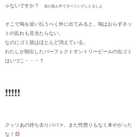
ゃないですか？
道の真ん中でダベリングしとるしよ
そこで鳩を追い払うべく外に出てみると、鳩はおらずネッ
トの乱れも見当たらない。
なのにゴミ袋はほとんど消えている。
わたしが朝出したパーフェクトサントリービールの缶ゴミ
はいづこ・・・？
❗️❗️❗️❗️❗️
クッソあの持ち去りババァ、また性懲りもなく来やがった
な！