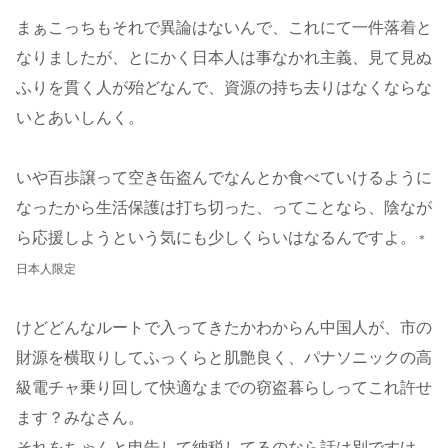
まぁこっちもそれで異論はないんで、これにて一件落着と
なりましたが、とにかく日本人は事なかれ主義、見て見ぬ
ふりを貫く人が殆どなんで、資源の持ち去りはなくならな
いとあいしんく。
いや百歩譲って空き缶盗んでなんとか食べていけるように
なったから生活保護は打ち切った、ってことなら、陰なが
ら応援しようという気にも少しくらいはなるんですよ。
＊
日本人限定
けどどんなルートで入ってきたかわからん中国人が、市の
財源を横取りしてふっくらと肌艶良く、パナソニックの高
級電チャ乗り回して快適なまでの窃盗暮らしってこれ許せ
ます？みなさん。
それをちゃんと申告して納税してるのなら話は別ですけ