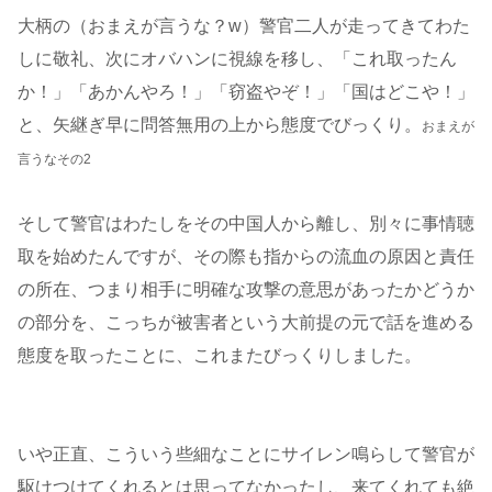
大柄の（おまえが言うな？w）警官二人が走ってきてわた
しに敬礼、次にオバハンに視線を移し、「これ取ったん
か！」「あかんやろ！」「窃盗やぞ！」「国はどこや！」
と、矢継ぎ早に問答無用の上から態度でびっくり。
おまえが
言うなその2
そして警官はわたしをその中国人から離し、別々に事情聴
取を始めたんですが、その際も指からの流血の原因と責任
の所在、つまり相手に明確な攻撃の意思があったかどうか
の部分を、こっちが被害者という大前提の元で話を進める
態度を取ったことに、これまたびっくりしました。
いや正直、こういう些細なことにサイレン鳴らして警官が
駆けつけてくれるとは思ってなかったし、来てくれても絶