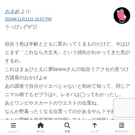
おまめ
より:
2024年11月11日 10:57 PM
うっぴぃ(^o^)丿
似合う色は年齢とともに変わってくるものだけど、今はひ
とまず「これなら大丈夫」という傾向がわかってきた気が
するわ。
これはまぁひとえに夢beansさんの似合うアクセの見つけ
方講座のおかげよw
あの講座で自分がイエベじゃないと初めて知って、同じア
ニマル柄でもゼブラは☓、レオパは◯ってわかったし。
あとワンピやスカートのウエストの位置ね。
なんか野暮ったくなる位置ってのがあるやん？それをkiki
さんに図解＆姿見実践で説明してもらって納得した。
メニュー
ホーム
検索
トップ
サイドバー