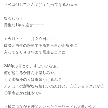
＞私は何してたん？(＇ｪ＇)ってなるわｗｗ
なるわっ！！！
貴重な1年を返せーーー
＞今月・・１１月２０日に・・
破壊と再生の惑星である冥王星が水瓶座に
入って２０４３年まで居座ることに
248年ぶりとか、すごいよなぁ。
何が起こるかほんま楽しみや。
え？水瓶座の人は影響うけるん？
ええほうの影響なら嬉しいねんけど、〇〇ショックとか〇
〇革命とかは嫌やでw
＞横につながる仲間といったキーワードも大事かなと