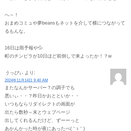
へ～！
おまめコミュや夢beansもネットを介して横につながって
るもんな。
16日は雨予報や💦
町のチンピラが10日ほど前倒しで来よったか！？w
うっぴぃ
より:
2024年11月14日 9:40 AM
またなんかサーバー？の調子でも
悪いぃ・・？昨日かおとといか・・
いつもならリダイレクトの画面が
出たら数秒～末とウェブページ
出してくれるんだけど、ずーーっと
あかんかった時が夜にあったべ(＇ｪ＇)