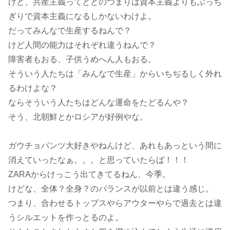
けど、共産主義ってとどのつまりは資本主義よりもぶっち
ぎりで資本主義になるしかないわけよ。
だってみんなで生産するねんで？
けど人間の能力はそれぞれ違うねんで？
障害者もおる、子供うめへん人もおる。
そういう人たちは「みんなで生産」からいちぢるしく外れ
るわけよな？
ならそういう人たちはどんな運命をたどるんや？
そう、北朝鮮とかロシアが好例やな。
ガウチョパンツ大好きやねんけど、あれもあっという間に
消えていったなぁ。。。と思っていたらば！！！
ZARAからけっこう出てきてるねん、今季。
けどな、全体？全身？のバランスが以前とは違う感じ。
つまり、合わせるトップスやらアウターやらで過去とは違
うシルエットを作っとるのよ。