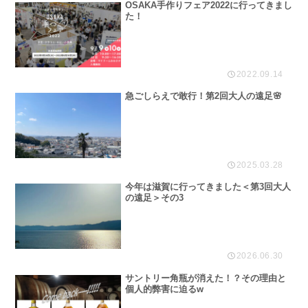
OSAKA手作りフェア2022に行ってきまし
た！
2022.09.14
急ごしらえで敢行！第2回大人の遠足🌸
2025.03.28
今年は滋賀に行ってきました＜第3回大人
の遠足＞その3
2026.06.30
サントリー角瓶が消えた！？その理由と
個人的弊害に迫るw