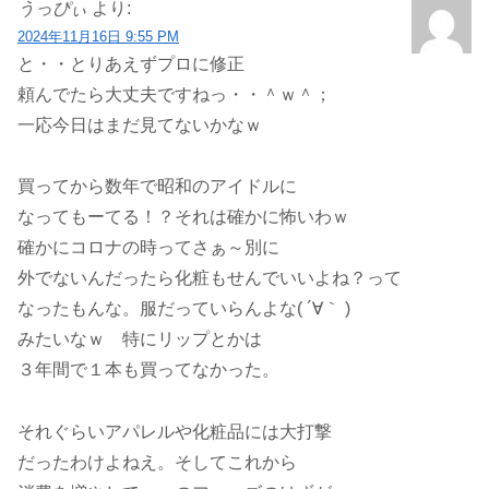
うっぴぃ
より:
2024年11月16日 9:55 PM
と・・とりあえずプロに修正
頼んでたら大丈夫ですねっ・・＾ｗ＾；
一応今日はまだ見てないかなｗ
買ってから数年で昭和のアイドルに
なってもーてる！？それは確かに怖いわｗ
確かにコロナの時ってさぁ～別に
外でないんだったら化粧もせんでいいよね？って
なったもんな。服だっていらんよな( ´∀｀ )
みたいなｗ 特にリップとかは
３年間で１本も買ってなかった。
それぐらいアパレルや化粧品には大打撃
だったわけよねえ。そしてこれから