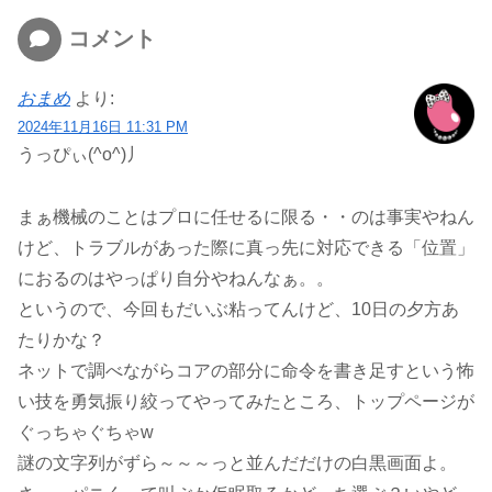
コメント
おまめ
より:
2024年11月16日 11:31 PM
うっぴぃ(^o^)丿
まぁ機械のことはプロに任せるに限る・・のは事実やねん
けど、トラブルがあった際に真っ先に対応できる「位置」
におるのはやっぱり自分やねんなぁ。。
というので、今回もだいぶ粘ってんけど、10日の夕方あ
たりかな？
ネットで調べながらコアの部分に命令を書き足すという怖
い技を勇気振り絞ってやってみたところ、トップページが
ぐっちゃぐちゃw
謎の文字列がずら～～～っと並んだだけの白黒画面よ。