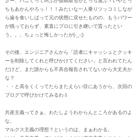
さー、パニくって叫ぶか仮眠取るかどっち選ぶ？いやどっ
ちもあかんやろっ！！！みたいな一人乗りツッコミしなが
ら歯を食いしばって元の状態に戻せたものの、もうパワー
が残っておらず、素直にプロに引き継いで貰ったとい
う。。。ちょっと悔しかったが(-_-;)
その後、エンジニアさんから「読者にキャッシュとクッキ
ーを削除してくれと呼びかけてください」と言われてたん
だけど、まだ誰からも不具合報告されてないから大丈夫か
な？
・・と高をくくってたらまたえらい目にあうから、次回の
ブログで呼びかけてみるわ💧
共産主義ってさぁ、わたしようわからんところがあるのよ
な。
マルクス主義の理想？というのは、まぁわかる。