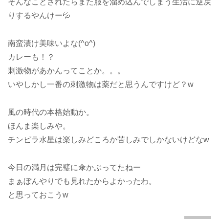
そんなことされたらまた服を溜め込んでしまう生活に逆戻
りするやんけー💦
南蛮漬け美味いよな(^o^)
カレーも！？
刺激物があかんってことか。。。
いやしかし一番の刺激物は薬だと思うんですけど？w
風の時代の本格始動か。
ほんま楽しみや。
チンピラ水星は楽しみどころか苦しみでしかないけどなw
今日の満月は完璧に傘かぶってたねー
まぁぼんやりでも見れたからよかったわ。
と思っておこうw