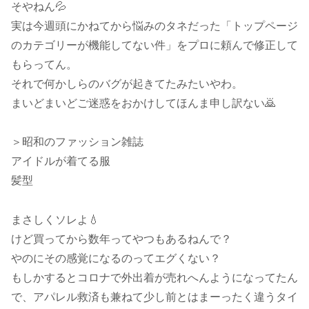
そやねん💦
実は今週頭にかねてから悩みのタネだった「トップページ
のカテゴリーが機能してない件」をプロに頼んで修正して
もらってん。
それで何かしらのバグが起きてたみたいやわ。
まいどまいどご迷惑をおかけしてほんま申し訳ない🙇‍
＞昭和のファッション雑誌
アイドルが着てる服
髪型
まさしくソレよ💧
けど買ってから数年ってやつもあるねんで？
やのにその感覚になるのってエグくない？
もしかするとコロナで外出着が売れへんようになってたん
で、アパレル救済も兼ねて少し前とはまーったく違うタイ