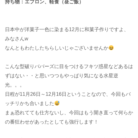
持ち物：エプロン、軽食（昼ご飯）
日本中が洋菓子一色に染まる12月に和菓子作りですよ、
みなさんw
なんともわたしたちらしいじゃございませんか
こんな型破りババーズに目をつけるフキツ惑星などあるは
ずはない・・と思いつつもやっぱり気になる水星逆
光。。。
日程が11月26日～12月16日ということなので、今回もバ
ッチリかち合いました
まぁ恐れてても仕方ないし、今回はもう開き直って何らか
の番狂わせがあったとしても強行します！