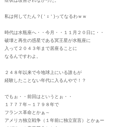
症状は改善されなかった。
私は何してたん？(＇ｪ＇)ってなるわｗｗ
時代は水瓶座へ・・今月・・１１月２０日に・・
破壊と再生の惑星である冥王星が水瓶座に
入って２０４３年まで居座ることに
なるんですわよ。
２４８年以来で今地球上にいる誰もが
経験したことない年代に入るんやで！？
でもぉ・・前回はというとぉ・・
１７７７年～１７９８年で
フランス革命とかぁ～
アメリカ独立戦争（１年前に独立宣言）とかぁー