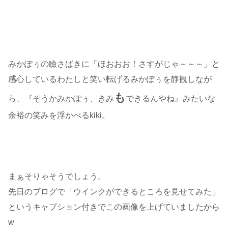
みかぽぅの瞼さばきに「ほおおお！さすがじゃ～～～」と
感心しているわたしと笑い転げるみかぽぅを静観しなが
も
ら、『そうかみかぽぅ、きみ
できるんやね』みたいな
余裕の笑みを浮かべるkiki。
まぁそりゃそうでしょう。
先日のブログで「ウインクができるところを見せてみた」
というキャプション付きでこの画像を上げていましたから
w