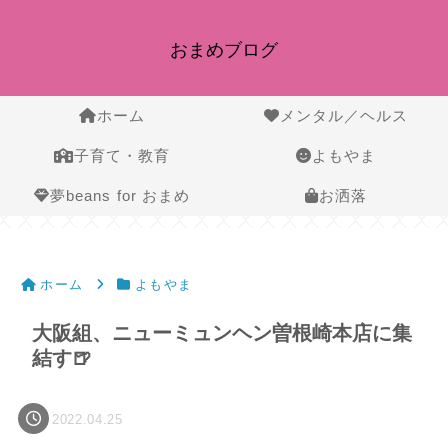
おまめブログ
ホーム
メンタル／ヘルス
子育て・教育
よもやま
夢beans for おまめ
お洒落
ホーム
よもやま
大阪組、ニューミュンヘン曽根崎本店に集
結す🍺
2022.04.25