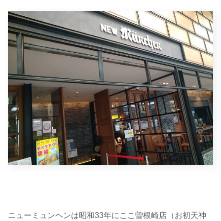
ニューミュンヘンは昭和33年にここ曽根崎店（お初天神