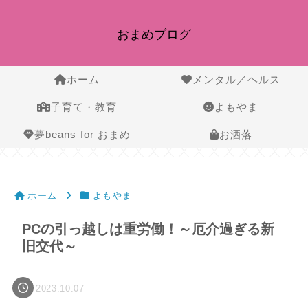
おまめブログ
ホーム
メンタル／ヘルス
子育て・教育
よもやま
夢beans for おまめ
お洒落
ホーム
よもやま
PCの引っ越しは重労働！～厄介過ぎる新
旧交代～
2023.10.07