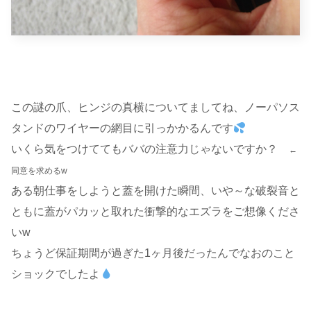
この謎の爪、ヒンジの真横についてましてね、ノーパソス
タンドのワイヤーの網目に引っかかるんです
いくら気をつけててもババの注意力じゃないですか？
←
同意を求めるw
ある朝仕事をしようと蓋を開けた瞬間、いや～な破裂音と
ともに蓋がパカッと取れた衝撃的なエズラをご想像くださ
いw
ちょうど保証期間が過ぎた1ヶ月後だったんでなおのこと
ショックでしたよ