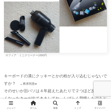
サフィア ミニクリーナー1890円
キーボードの溝にクッキーとかの粉が入り込むじゃないで
すか？
←再求同意w
そのせいか旧パソは４年超えたあたりで２つほど反応が鈍
くなったキーが出てきましてね、しばらく我慢したのちヒ
ンジ修理の際に一緒に直してもらったんですが、予防でき
メニュー
ホーム
検索
トップ
サイドバー