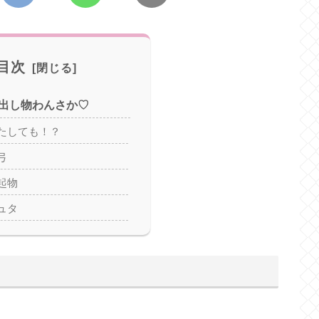
目次
出し物わんさか♡
たしても！？
弓
起物
ュタ