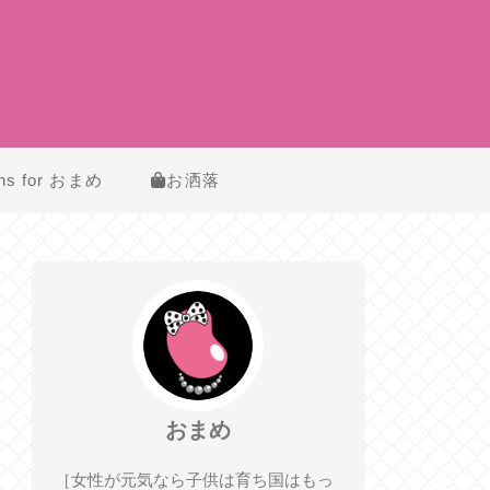
ns for おまめ
お洒落
おまめ
［女性が元気なら子供は育ち国はもっ