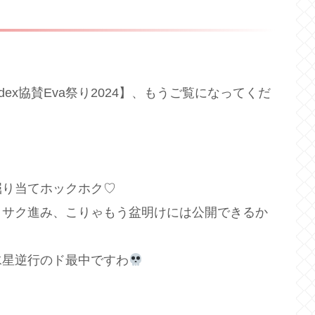
ex協賛Eva祭り2024】、もうご覧になってくだ
掘り当てホックホク♡
クサク進み、こりゃもう盆明けには公開できるか
水星逆行のド最中ですわ