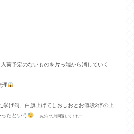
う入荷予定のないものを片っ端から消していく
無理
った挙げ句、白旗上げてしおしおとお値段2倍の上
かったという
あがいた時間返してくれー