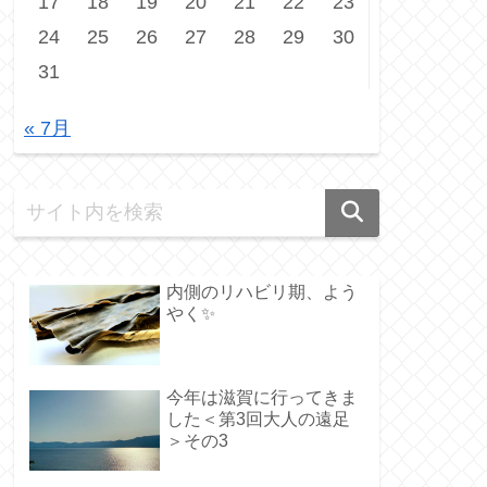
17
18
19
20
21
22
23
24
25
26
27
28
29
30
31
« 7月
内側のリハビリ期、よう
やく✨️
今年は滋賀に行ってきま
した＜第3回大人の遠足
＞その3