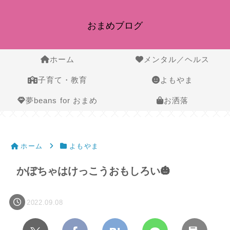
おまめブログ
ホーム
メンタル／ヘルス
子育て・教育
よもやま
夢beans for おまめ
お洒落
ホーム
よもやま
かぼちゃはけっこうおもしろい🎃
2022.09.08