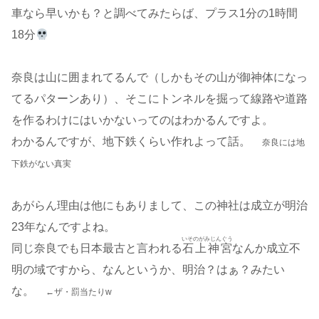
車なら早いかも？と調べてみたらば、プラス1分の1時間
18分
奈良は山に囲まれてるんで（しかもその山が御神体になっ
てるパターンあり）、そこにトンネルを掘って線路や道路
を作るわけにはいかないってのはわかるんですよ。
わかるんですが、地下鉄くらい作れよって話。
奈良には地
下鉄がない真実
あがらん理由は他にもありまして、この神社は成立が明治
23年なんですよね。
いそのがみじんぐう
同じ奈良でも日本最古と言われる
石上神宮
なんか成立不
明の域ですから、なんというか、明治？はぁ？みたい
な。
←ザ・罰当たりw