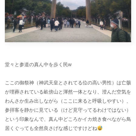
堂々と参道の真ん中を歩く民w
ここの御祭神（神武天皇とされてる位の高い男性）は亡骸
が埋葬されている畝傍山と渾然一体となり、澄んだ空気を
わんさか生み出しながら（ここに来ると呼吸しやすい）、
参拝客を静かに見ている（けど見守ってるわけではない）
という印象なんで、真ん中どころかイカ焼き食べながら鳥
居くぐっても全然良さげな感じですけどね