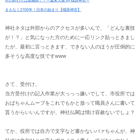
年の終わりは陰陽師！？～歳末大祓 by 橿原神宮～
まもなく2700年！日本の始まり【橿原神宮】
神社ネタは外部からのアクセスが多いんで、「どんな裏技
が！？」と気になった方のために一応リンク貼っときまし
たが、最初に言っときます、できない人のほうが圧倒的に
多そうな高度な技ですwww
さて、受付け。
当方受付けの記入作業が大っっっ嫌いでして、市役所では
おばちゃんムーブをこれでもかと放って職員さんに書いて
貰うからいいんですが、神社仏閣は情け容赦ないでしょ？
てか、役所では自力で文字など書かないバァちゃんが、神