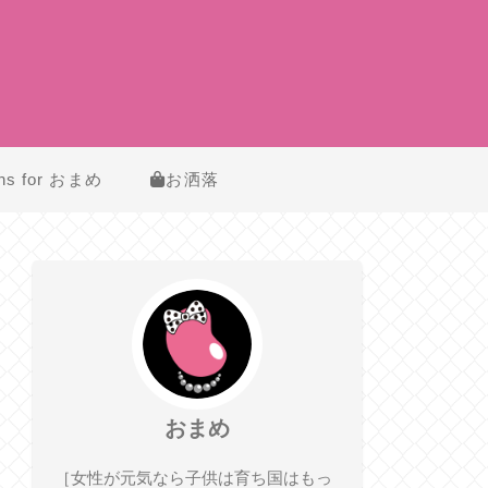
ns for おまめ
お洒落
おまめ
［女性が元気なら子供は育ち国はもっ